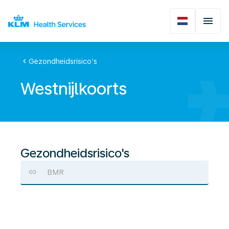
chevron_left
Gezondheidsrisico's
Westnijlkoorts
Gezondheidsrisico's
BMR
Westnijlkoorts