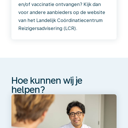
en/of vaccinatie ontvangen? Kijk dan
voor andere aanbieders op de website
van het Landelijk Coördinatiecentrum
Reizigersadvisering (LCR).
Hoe
kunnen
wij
je
helpen?
Hoe kunnen wij je
helpen?