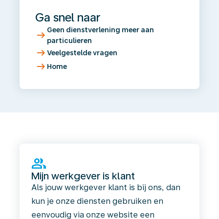
Ga snel naar
Geen dienstverlening meer aan
arrow_right_alt
particulieren
arrow_right_alt
Veelgestelde vragen
arrow_right_alt
Home
group
Mijn werkgever is klant
Als jouw werkgever klant is bij ons, dan
kun je onze diensten gebruiken en
eenvoudig via onze website een