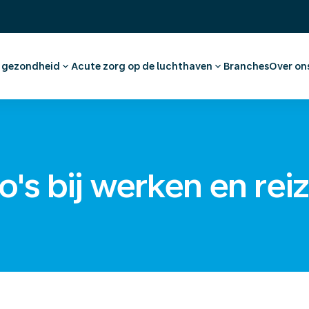
& gezondheid
Acute zorg op de luchthaven
Branches
Over on
raak maken werknemer
Eerste Hulp en huisartsenzorg
Ons 
dvies en vaccinaties
Apotheek
Werk
tkeuring
Medische voorzieningen
(On)
nationaal medisch advies
Ambulancevervoer
Offe
's bij werken en rei