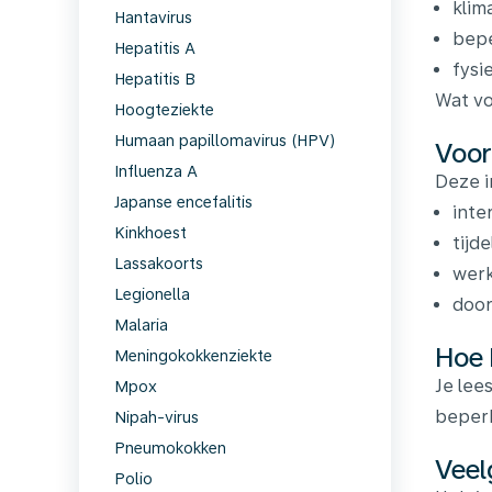
klim
Hantavirus
bepe
Hepatitis A
fysi
Hepatitis B
Wat vo
Hoogteziekte
Humaan papillomavirus (HPV)
Voor
Influenza A
Deze i
Japanse encefalitis
inte
Kinkhoest
tijd
Lassakoorts
werk
Legionella
door
Malaria
Hoe 
Meningokokkenziekte
Je lee
Mpox
beper
Nipah-virus
Pneumokokken
Veel
Polio