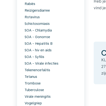
Heb je
Rabiës
vind j
Certif
Reizigersdiarree
Rotavirus
Schistosomiasis
SOA - Chlamydia
SOA - Gonorroe
SOA - Hepatitis B
SOA - hiv en aids
C
SOA - Syfilis
KL
SOA - Virale infecties
27
Tekenencefalitis
zi
Tetanus
Trombose
Tuberculose
Virale meningitis
Vogelgriep