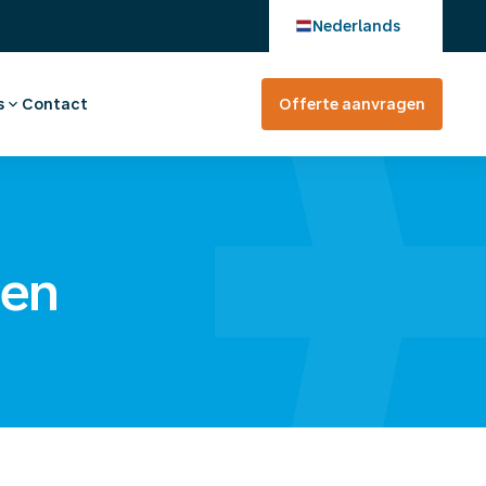
Nederlands
s
Contact
Offerte aanvragen
verhaal
en bij
tevreden?
rte aanvragen
zen