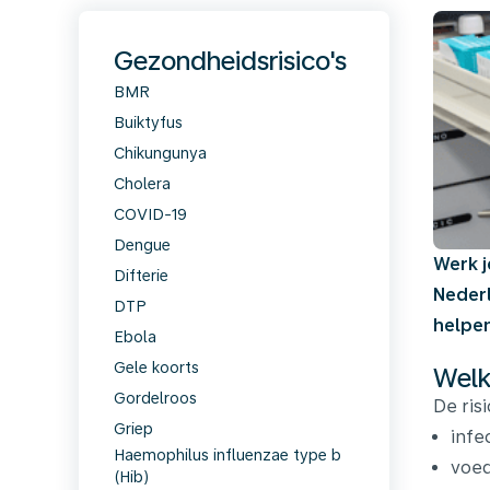
Gezondheidsrisico's
BMR
Buiktyfus
Chikungunya
Cholera
COVID-19
Dengue
Werk j
Difterie
Nederl
DTP
helpen
Ebola
Gele koorts
Welk
Gordelroos
De ris
Griep
infe
Haemophilus influenzae type b
voed
(Hib)