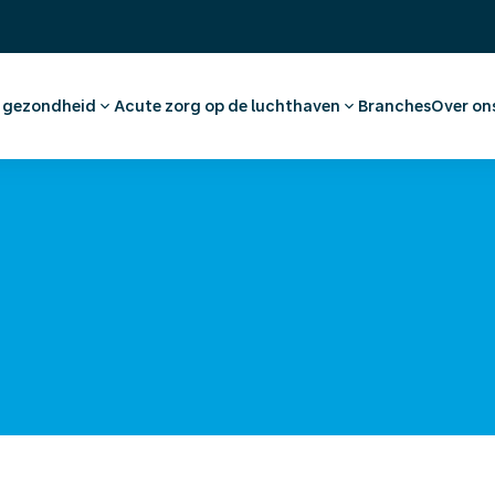
& gezondheid
Acute zorg op de luchthaven
Branches
Over on
raak maken werknemer
Eerste Hulp en huisartsenzorg
Ons 
dvies en vaccinaties
Apotheek
Werk
tkeuring
Medische voorzieningen
(On)
nationaal medisch advies
Ambulancevervoer
Offe
pokken