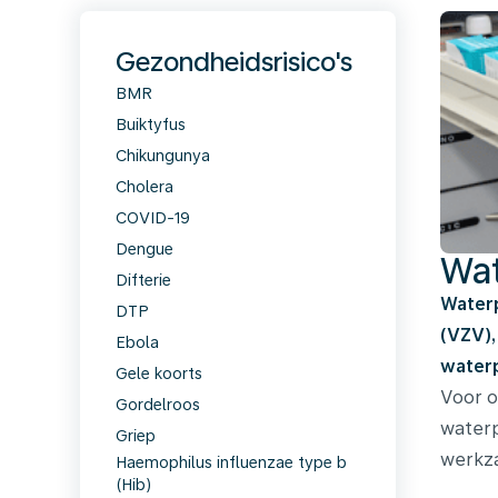
Gezondheidsrisico's
BMR
Buiktyfus
Chikungunya
Cholera
COVID-19
Dengue
Wa
Difterie
Waterp
DTP
(VZV),
Ebola
waterp
Gele koorts
Voor o
Gordelroos
waterp
Griep
werkz
Haemophilus influenzae type b
(Hib)