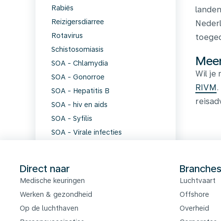
Rabiës
landen
Reizigersdiarree
Nederl
Rotavirus
toeged
Schistosomiasis
Meer
SOA - Chlamydia
Wil je
SOA - Gonorroe
RIVM
.
SOA - Hepatitis B
reisad
SOA - hiv en aids
SOA - Syfilis
SOA - Virale infecties
Tekenencefalitis
Tetanus
Direct naar
Branche
Trombose
Medische keuringen
Luchtvaart
Tuberculose
Werken & gezondheid
Offshore
Virale meningitis
Op de luchthaven
Overheid
Vogelgriep