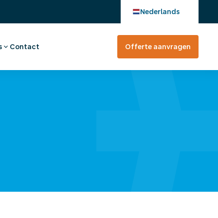
Nederlands
s
Contact
Offerte aanvragen
verhaal
en bij
tevreden?
rte aanvragen