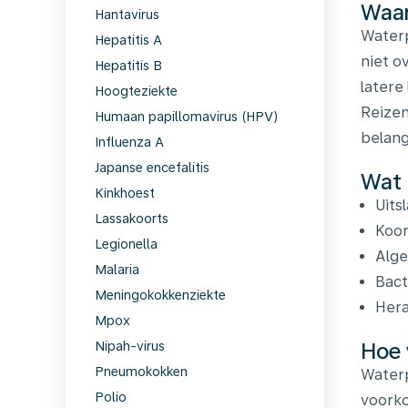
Waar
Hantavirus
Waterp
Hepatitis A
niet o
Hepatitis B
latere
Hoogteziekte
Reizen
Humaan papillomavirus (HPV)
belang
Influenza A
Japanse encefalitis
Wat 
Kinkhoest
Uits
Lassakoorts
Koor
Legionella
Alge
Malaria
Bact
Meningokokkenziekte
Hera
Mpox
Hoe 
Nipah-virus
Pneumokokken
Waterp
Polio
voorko