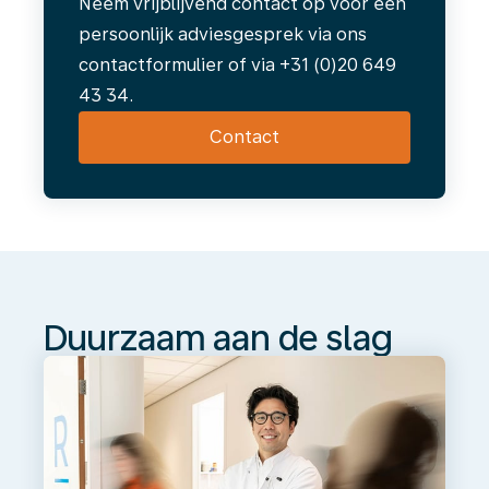
Neem vrijblijvend contact op voor een
persoonlijk adviesgesprek via ons
contactformulier of via +31 (0)20 649
43 34.
Contact
Duurzaam
aan
de
slag
Duurzaam aan de slag