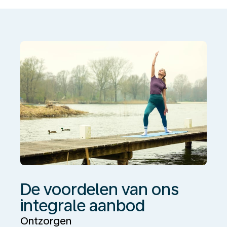
van
ons
integrale
aanbod
De voordelen van ons
integrale aanbod
Ontzorgen