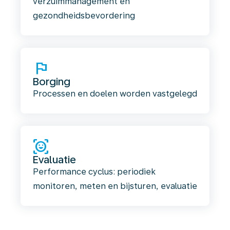
verzuimmanagement en
gezondheidsbevordering
flag
Borging
Processen en doelen worden vastgelegd
ar_on_you
Evaluatie
Performance cyclus: periodiek
monitoren, meten en bijsturen, evaluatie
De
voordelen