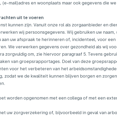
 (e-mail)adres en woonplaats maar ook gegevens die we 
achten uit te voeren
dienst kunnen zijn. Vanuit onze rol als zorgaanbieder en die
verwerken wij persoonsgegevens. Wij gebruiken uw naam,
 aan uw afspraak te herinneren of, incidenteel, voor ee
en. We verwerken gegevens over gezondheid als wij voor
ra zorgvuldig om, zie hiervoor paragraaf 5. Tevens gebru
 maken van groepsrapportages. Doel van deze groepsrapp
anten voor het verbeteren van het arbeidsomstandighede
g, zodat we de kwaliteit kunnen blijven borgen en zorgen 
en.
t worden opgenomen met een collega of met een externe s
et uw zorgverzekering of, bijvoorbeeld in geval van arb