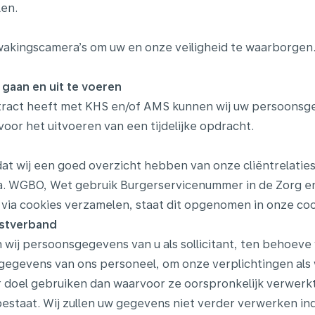
len.
akingscamera’s om uw en onze veiligheid te waarborgen.
gaan en uit te voeren
ntract heeft met KHS en/of AMS kunnen wij uw persoonsg
oor het uitvoeren van een tijdelijke opdracht.
k dat wij een goed overzicht hebben van onze cliëntrelat
.a. WGBO, Wet gebruik Burgerservicenummer in de Zorg en 
via cookies verzamelen, staat dit opgenomen in onze coo
nstverband
ij persoonsgegevens van u als sollicitant, ten behoeve v
gegevens van ons personeel, om onze verplichtingen als
 doel gebruiken dan waarvoor ze oorspronkelijk verwerkt
taat. Wij zullen uw gegevens niet verder verwerken ind