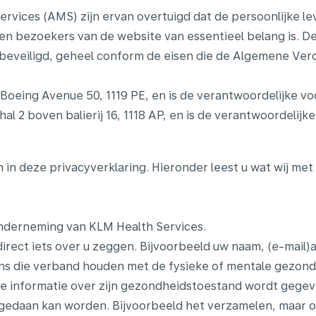
rvices (AMS) zijn ervan overtuigd dat de persoonlijke le
en en bezoekers van de website van essentieel belang is.
n beveiligd, geheel conform de eisen die de Algemene V
 Boeing Avenue 50, 1119 PE, en is de verantwoordelijke 
l 2 boven balierij 16, 1118 AP, en is de verantwoordelij
in deze privacyverklaring. Hieronder leest u wat wij me
nderneming van KLM Health Services.
irect iets over u zeggen. Bijvoorbeeld uw naam, (e-mail
s die verband houden met de fysieke of mentale gezon
 informatie over zijn gezondheidstoestand wordt gegev
edaan kan worden. Bijvoorbeeld het verzamelen, maar oo