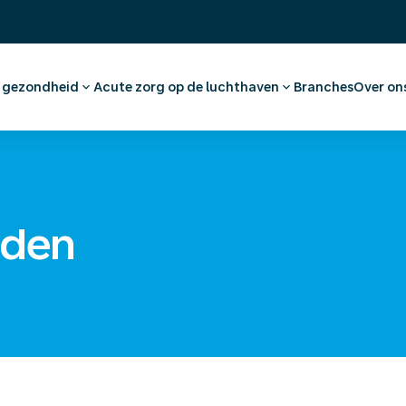
& gezondheid
Acute zorg op de luchthaven
Branches
Over on
dvies en vaccinaties
Eerste Hulp en huisartsenzorg
Ons 
tkeuring
Apotheek
Werk
nationaal medisch advies
Medische voorzieningen
(On)
Ambulancevervoer
Offe
rden