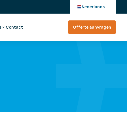
Nederlands
s
Contact
Offerte aanvragen
verhaal
en bij
tevreden?
rte aanvragen