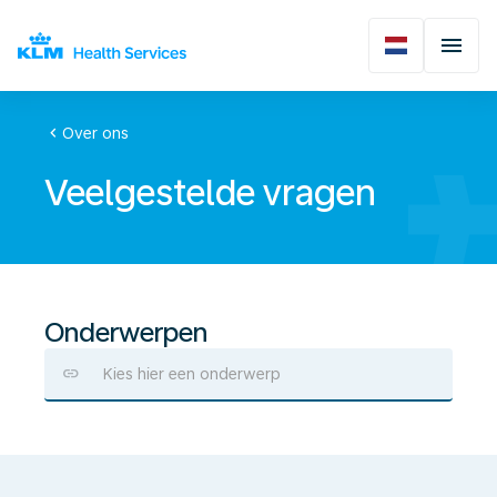
chevron_left
Over ons
Veelgestelde vragen
Onderwerpen
Kies hier een onderwerp
Algemeen