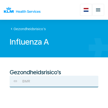
chevron_left
Gezondheidsrisico's
Influenza A
Gezondheidsrisico's
BMR
Influenza
A