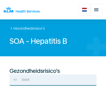
chevron_left
Gezondheidsrisico's
SOA - Hepatitis B
Gezondheidsrisico's
BMR
SOA
-
Hepatitis
B