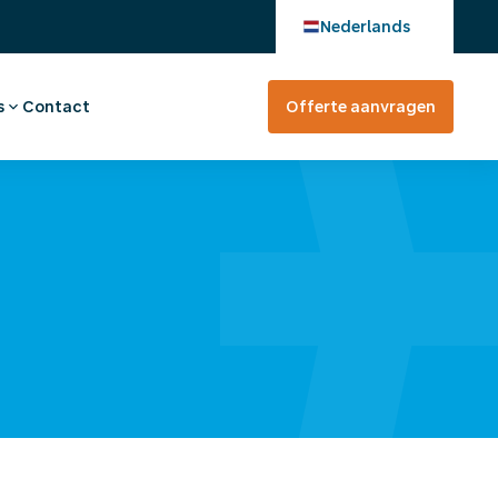
Nederlands
s
Contact
Offerte aanvragen
verhaal
en bij
tevreden?
rte aanvragen