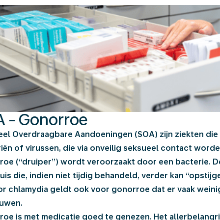
 - Gonorroe
el Overdraagbare Aandoeningen (SOA) zijn ziekten die
iën of virussen, die via onveilig seksueel contact wor
oe (“druiper”) wordt veroorzaakt door een bacterie. D
uis die, indien niet tijdig behandeld, verder kan “opstij
or chlamydia geldt ook voor gonorroe dat er vaak weinig
ouwen.
oe is met medicatie goed te genezen. Het allerbelangrijks