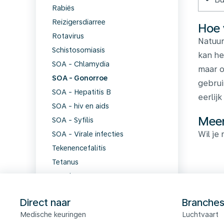
Rabiës
Reizigersdiarree
Hoe 
Rotavirus
Natuur
Schistosomiasis
kan he
SOA - Chlamydia
maar o
SOA - Gonorroe
gebrui
SOA - Hepatitis B
eerlij
SOA - hiv en aids
Meer
SOA - Syfilis
Wil je
SOA - Virale infecties
Tekenencefalitis
Tetanus
Trombose
Tuberculose
Direct naar
Branche
Virale meningitis
Medische keuringen
Luchtvaart
Vogelgriep