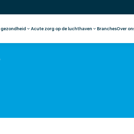
& gezondheid
Acute zorg op de luchthaven
Branches
Over on
raak maken werknemer
Eerste Hulp en huisartsenzorg
Ons 
dvies en vaccinaties
Apotheek
Werk
tkeuring
Medische voorzieningen
(On)
e
nationaal medisch advies
Ambulancevervoer
Offe
roe