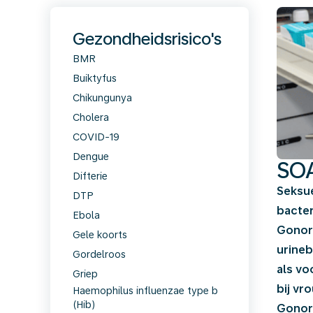
Gezondheidsrisico's
BMR
Buiktyfus
Chikungunya
Cholera
COVID-19
Dengue
SOA
Difterie
Seksue
DTP
bacter
Ebola
Gonorr
Gele koorts
urineb
Gordelroos
als vo
Griep
bij vr
Haemophilus influenzae type b
(Hib)
Gonorr