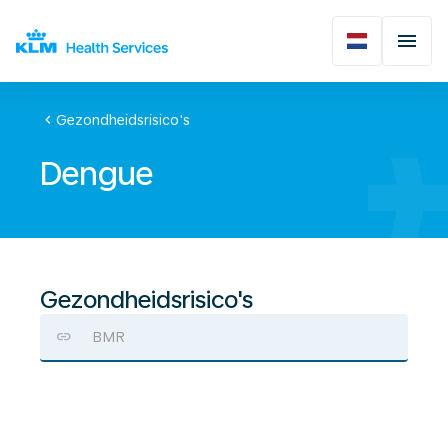
chevron_left
Gezondheidsrisico's
Dengue
Gezondheidsrisico's
BMR
Dengue