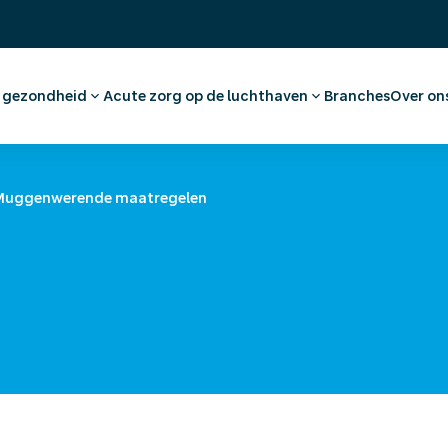
& gezondheid
Acute zorg op de luchthaven
Branches
Over on
raak maken werknemer
Eerste Hulp en huisartsenzorg
Ons 
dvies en vaccinaties
Apotheek
Werk
tkeuring
Medische voorzieningen
(On)
Muggenwerende maatregelen
nationaal medisch advies
Ambulancevervoer
Offe
nwerende
egelen