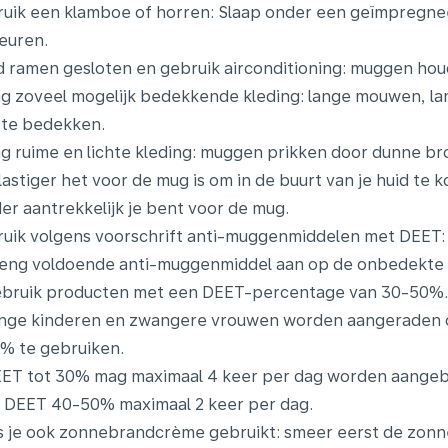
uik een klamboe of horren: Slaap onder een geïmpregne
euren.
 ramen gesloten en gebruik airconditioning: muggen houd
g zoveel mogelijk bedekkende kleding: lange mouwen, l
 te bedekken.
g ruime en lichte kleding: muggen prikken door dunne br
lastiger het voor de mug is om in de buurt van je huid te 
er aantrekkelijk je bent voor de mug.
uik volgens voorschrift anti-muggenmiddelen met DEET:
eng voldoende anti-muggenmiddel aan op de onbedekte 
bruik producten met een DEET-percentage van 30-50%.
nge kinderen en zwangere vrouwen worden aangeraden 
% te gebruiken.
ET tot 30% mag maximaal 4 keer per dag worden aangeb
 DEET 40-50% maximaal 2 keer per dag.
s je ook zonnebrandcrème gebruikt: smeer eerst de zon