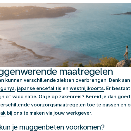
ggenwerende maatregelen
n kunnen verschillende ziekten overbrengen. Denk aa
ngunya
,
japanse encefalitis
en
westnijlkoorts
. Er bestaa
jn of vaccinatie. Ga je op zakenreis? Bereid je dan g
erschillende voorzorgsmaatregelen toe te passen en pe
aak
bij ons te maken via jouw werkgever.
kun je muggenbeten voorkomen?