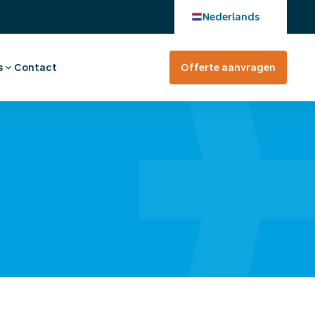
Nederlands
s
Contact
Offerte aanvragen
verhaal
en bij
tevreden?
rte aanvragen