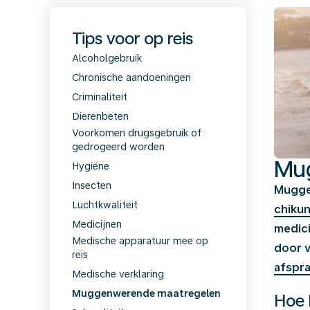
Tips voor op reis
Alcoholgebruik
Chronische aandoeningen
Criminaliteit
Dierenbeten
Voorkomen drugsgebruik of
gedrogeerd worden
Mu
Hygiëne
Insecten
Mugge
Luchtkwaliteit
chiku
Medicijnen
medici
Medische apparatuur mee op
door v
reis
afspr
Medische verklaring
Muggenwerende maatregelen
Hoe 