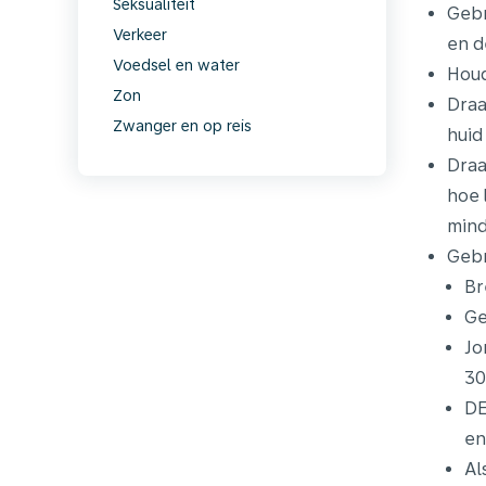
Seksualiteit
Gebr
Verkeer
en d
Voedsel en water
Houd
Zon
Draa
Zwanger en op reis
huid
Draa
hoe 
mind
Gebr
Br
Ge
Jo
30
DE
en
Al