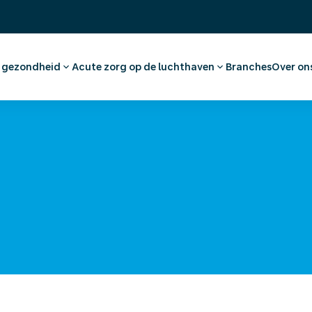
& gezondheid
Acute zorg op de luchthaven
Branches
Over on
raak maken werknemer
Eerste Hulp en huisartsenzorg
Ons 
dvies en vaccinaties
Apotheek
Werk
tkeuring
Medische voorzieningen
(On)
nationaal medisch advies
Ambulancevervoer
Offe