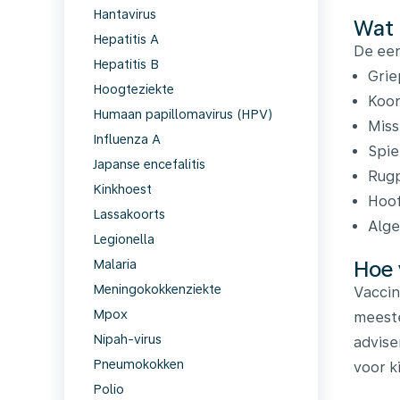
Hantavirus
Wat 
Hepatitis A
De eer
Hepatitis B
Grie
Hoogteziekte
Koor
Humaan papillomavirus (HPV)
Miss
Influenza A
Spie
Japanse encefalitis
Rugp
Kinkhoest
Hoof
Lassakoorts
Alge
Legionella
Hoe 
Malaria
Meningokokkenziekte
Vaccin
Mpox
meeste
Nipah-virus
advise
Pneumokokken
voor k
Polio