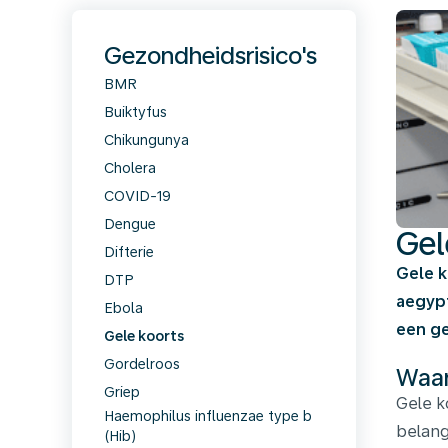
Gezondheidsrisico's
BMR
Buiktyfus
Chikungunya
Cholera
COVID-19
Dengue
Gel
Difterie
Gele k
DTP
aegypt
Ebola
een ge
Gele koorts
Gordelroos
Waar
Griep
Gele k
Haemophilus influenzae type b
belang
(Hib)