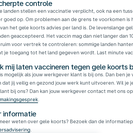
cherpte controle
e landen stellen een vaccinatie verplicht, ook na een tus
er goed op. Om problemen aan de grens te voorkomen is h
 van het gele koorts advies per land is. De levenslange ge
anden geaccepteerd. Het vaccin mag dan niet langer dan 10
 ruim voor vertrek te controleren: sommige landen hanter
t je toegang tot het land gegeven wordt. Last minute vac
ik mij laten vaccineren tegen gele koorts 
t is mogelijk als jouw werkgever klant is bij ons. Dan ben 
 dat jij veilig en gezond jouw werk kunt uitvoeren. Wil je
lant bij ons? Dan kan jouw werkgever contact met ons op
smakingsgesprek
.
 informatie
 meer weten over gele koorts?
Bezoek dan de informatiep
ersadvisering
.