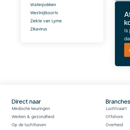
Waterpokken
A
Westnijlkoorts
k
Ziekte van Lyme
Zikavirus
Is
da
Direct naar
Branche
Medische keuringen
Luchtvaart
Werken & gezondheid
Offshore
Op de luchthaven
Overheid