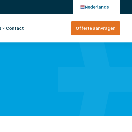
Nederlands
s
Contact
Offerte aanvragen
verhaal
en bij
tevreden?
rte aanvragen