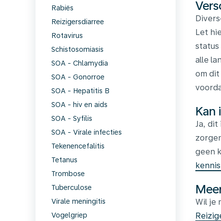
Vers
Rabiës
Divers
Reizigersdiarree
Let hi
Rotavirus
status
Schistosomiasis
alle l
SOA - Chlamydia
om dit
SOA - Gonorroe
voorda
SOA - Hepatitis B
SOA - hiv en aids
Kan 
SOA - Syfilis
Ja, di
SOA - Virale infecties
zorgen
Tekenencefalitis
geen k
Tetanus
kenni
Trombose
Meer
Tuberculose
Wil je
Virale meningitis
Reizig
Vogelgriep