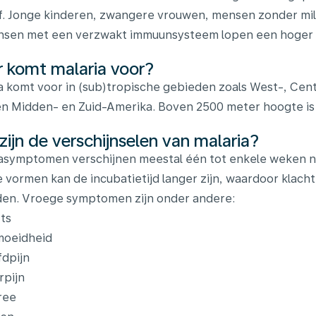
jf. Jonge kinderen, zwangere vrouwen, mensen zonder mil
sen met een verzwakt immuunsysteem lopen een hoger ri
 komt malaria voor?
a komt voor in (sub)tropische gebieden zoals West-, Centr
en Midden- en Zuid-Amerika. Boven 2500 meter hoogte is
zijn de verschijnselen van malaria?
asymptomen verschijnen meestal één tot enkele weken na b
 vormen kan de incubatietijd langer zijn, waardoor klac
en. Vroege symptomen zijn onder andere:
ts
moeidheid
dpijn
rpijn
ree