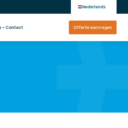
Nederlands
s
Contact
Offerte aanvragen
verhaal
en bij
tevreden?
rte aanvragen