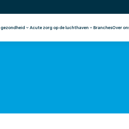
& gezondheid
Acute zorg op de luchthaven
Branches
Over on
dvies en vaccinaties
Eerste Hulp en huisartsenzorg
Ons 
tkeuring
Apotheek
Werk
nationaal medisch advies
Medische voorzieningen
(On)
Ambulancevervoer
Offe
a