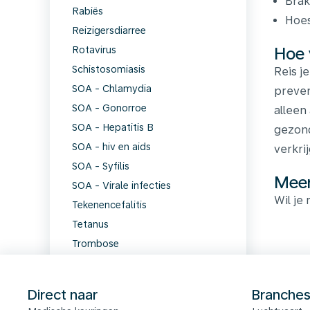
Bra
Rabiës
Hoes
Reizigersdiarree
Hoe 
Rotavirus
Schistosomiasis
Reis j
SOA - Chlamydia
preven
SOA - Gonorroe
alleen
SOA - Hepatitis B
gezond
SOA - hiv en aids
verkri
SOA - Syfilis
Meer
SOA - Virale infecties
Wil je
Tekenencefalitis
Tetanus
Trombose
Tuberculose
Virale meningitis
Direct naar
Branche
Vogelgriep