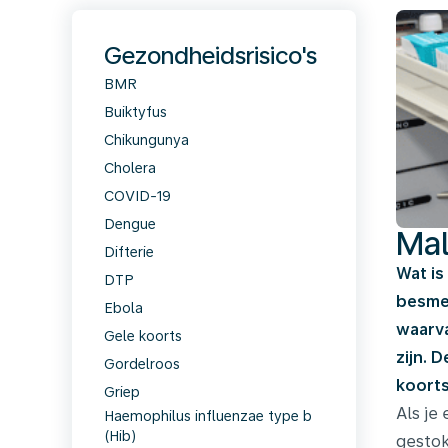
Gezondheidsrisico's
BMR
Buiktyfus
Chikungunya
Cholera
COVID-19
Dengue
Mal
Difterie
Wat is
DTP
besmet
Ebola
waarva
Gele koorts
zijn. 
Gordelroos
koorts
Griep
Als je
Haemophilus influenzae type b
(Hib)
gestok