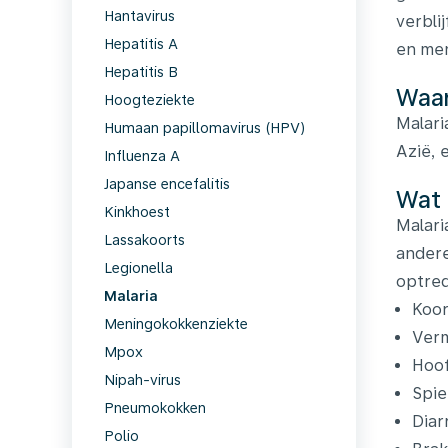
Hantavirus
verbli
Hepatitis A
en men
Hepatitis B
Waar
Hoogteziekte
Malari
Humaan papillomavirus (HPV)
Azië, 
Influenza A
Japanse encefalitis
Wat 
Kinkhoest
Malari
Lassakoorts
andere
Legionella
optred
Malaria
Koor
Meningokokkenziekte
Ver
Mpox
Hoof
Nipah-virus
Spie
Pneumokokken
Diar
Polio