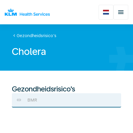
chevron_left
Gezondheidsrisico's
Cholera
Gezondheidsrisico's
BMR
Cholera