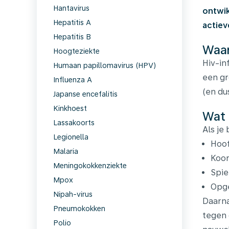
Hantavirus
ontwik
Hepatitis A
actiev
Hepatitis B
Waar
Hoogteziekte
Hiv-in
Humaan papillomavirus (HPV)
een gr
Influenza A
(en du
Japanse encefalitis
Kinkhoest
Wat 
Lassakoorts
Als je
Legionella
Hoof
Malaria
Koor
Meningokokkenziekte
Spie
Mpox
Opge
Nipah-virus
Daarna
Pneumokokken
tegen 
Polio