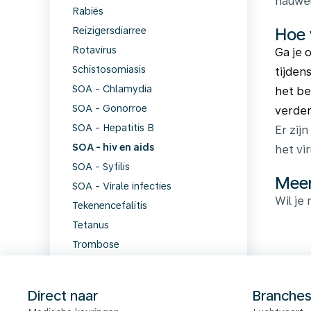
nauwel
Rabiës
Hoe 
Reizigersdiarree
Rotavirus
Ga je 
Schistosomiasis
tijdens
SOA - Chlamydia
het be
SOA - Gonorroe
verde
SOA - Hepatitis B
Er zij
SOA - hiv en aids
het vi
SOA - Syfilis
Meer
SOA - Virale infecties
Wil je
Tekenencefalitis
Tetanus
Trombose
Tuberculose
Virale meningitis
Direct naar
Branche
Vogelgriep