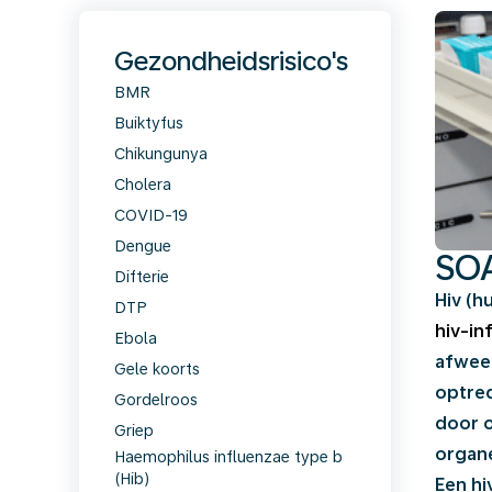
Gezondheidsrisico's
BMR
Buiktyfus
Chikungunya
Cholera
COVID-19
Dengue
SOA
Difterie
Hiv (h
DTP
hiv-in
Ebola
afweer
Gele koorts
optre
Gordelroos
door o
Griep
organe
Haemophilus influenzae type b
(Hib)
Een hi