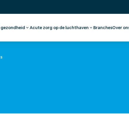
& gezondheid
Acute zorg op de luchthaven
Branches
Over on
raak maken werknemer
Eerste Hulp en huisartsenzorg
Ons 
dvies en vaccinaties
Apotheek
Werk
tkeuring
Medische voorzieningen
(On)
ds
nationaal medisch advies
Ambulancevervoer
Offe