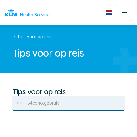
chevron_left
Tips voor op reis
Tips voor op reis
Tips voor op reis
Alcoholgebruik
Voedsel
en
water