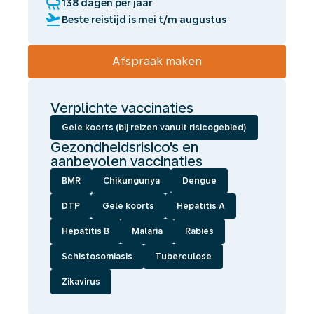
rainy
138 dagen per jaar
flight_takeoff
Beste reistijd is mei t/m augustus
Afspraak maken
Verplichte vaccinaties
Gele koorts (bij reizen vanuit risicogebied)
Gezondheidsrisico's en
aanbevolen vaccinaties
BMR
Chikungunya
Dengue
DTP
Gele koorts
Hepatitis A
Hepatitis B
Malaria
Rabiës
Schistosomiasis
Tuberculose
Zikavirus
Wij