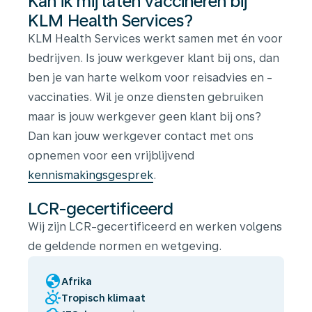
Kan ik mij laten vaccineren bij
KLM Health Services?
KLM Health Services werkt samen met én voor
bedrijven. Is jouw werkgever klant bij ons, dan
ben je van harte welkom voor reisadvies en -
vaccinaties. Wil je onze diensten gebruiken
maar is jouw werkgever geen klant bij ons?
Dan kan jouw werkgever contact met ons
opnemen voor een vrijblijvend
kennismakingsgesprek
.
LCR-gecertificeerd
Wij zijn LCR-gecertificeerd en werken volgens
de geldende normen en wetgeving.
globe
Afrika
partly_cloudy_day
Tropisch klimaat