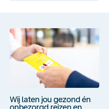
laten
jou
gezond
én
onbezorgd
reizen
en
werken
Wij laten jou gezond én
onbezorgd reizen en