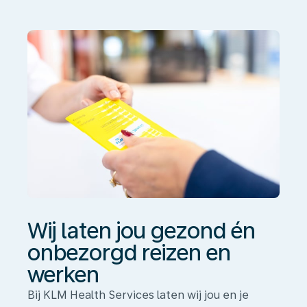
én
onbezorgd
reizen
en
werken
Wij laten jou gezond én
onbezorgd reizen en
werken
Bij KLM Health Services laten wij jou en je