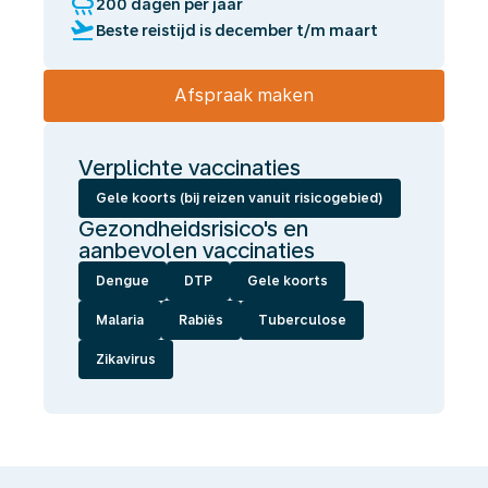
rainy
200 dagen per jaar
flight_takeoff
Beste reistijd is december t/m maart
Afspraak maken
Verplichte vaccinaties
Gele koorts (bij reizen vanuit risicogebied)
Gezondheidsrisico's en
aanbevolen vaccinaties
Dengue
DTP
Gele koorts
Malaria
Rabiës
Tuberculose
Zikavirus
Wij
laten
jou
gezond