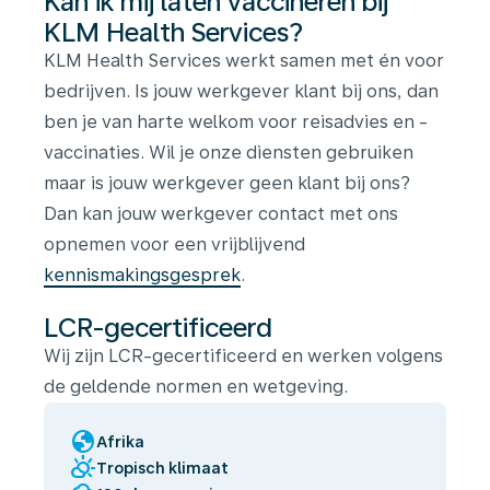
Kan ik mij laten vaccineren bij
KLM Health Services?
KLM Health Services werkt samen met én voor
bedrijven. Is jouw werkgever klant bij ons, dan
ben je van harte welkom voor reisadvies en -
vaccinaties. Wil je onze diensten gebruiken
maar is jouw werkgever geen klant bij ons?
Dan kan jouw werkgever contact met ons
opnemen voor een vrijblijvend
kennismakingsgesprek
.
LCR-gecertificeerd
Wij zijn LCR-gecertificeerd en werken volgens
de geldende normen en wetgeving.
globe
Afrika
partly_cloudy_day
Tropisch klimaat