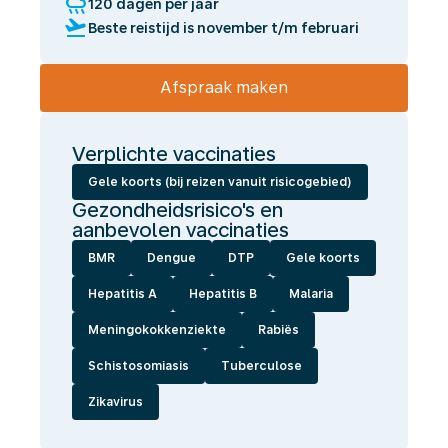
rainy
120 dagen per jaar
flight_takeoff
Beste reistijd is november t/m februari
Afspraak maken
Verplichte vaccinaties
Gele koorts (bij reizen vanuit risicogebied)
Gezondheidsrisico's en
aanbevolen vaccinaties
BMR
Dengue
DTP
Gele koorts
Hepatitis A
Hepatitis B
Malaria
Meningokokkenziekte
Rabiës
Schistosomiasis
Tuberculose
Zikavirus
Wij