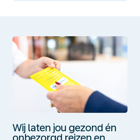
laten
jou
gezond
én
onbezorgd
reizen
en
werken
Wij laten jou gezond én
onbezorgd reizen en