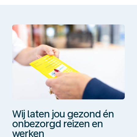
jou
gezond
én
onbezorgd
reizen
en
werken
Wij laten jou gezond én
onbezorgd reizen en
werken