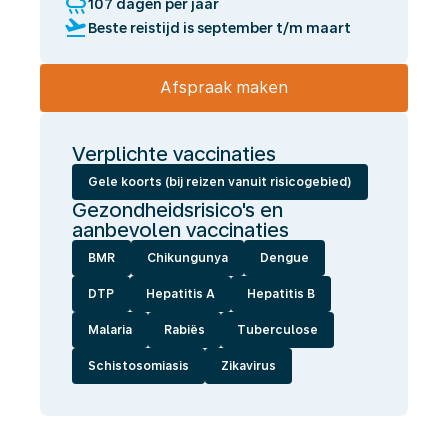
rainy
107 dagen per jaar
flight_takeoff
Beste reistijd is september t/m maart
Afspraak maken
Verplichte vaccinaties
Gele koorts (bij reizen vanuit risicogebied)
Gezondheidsrisico's en
aanbevolen vaccinaties
BMR
Chikungunya
Dengue
DTP
Hepatitis A
Hepatitis B
Malaria
Rabiës
Tuberculose
Schistosomiasis
Zikavirus
Wij
laten