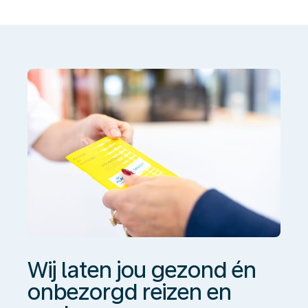
jou
gezond
én
onbezorgd
reizen
en
werken
Wij laten jou gezond én
onbezorgd reizen en