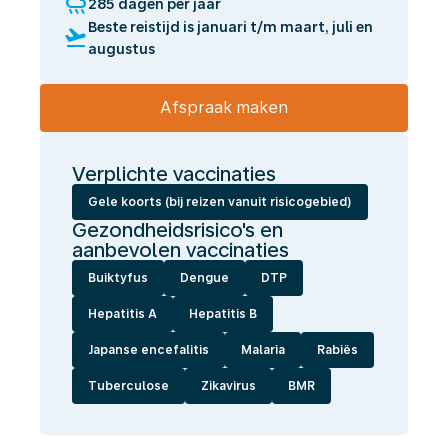
rainy
285 dagen per jaar
Beste reistijd is januari t/m maart, juli en
flight_takeoff
augustus
Afspraak maken
Verplichte vaccinaties
Gele koorts (bij reizen vanuit risicogebied)
Gezondheidsrisico's en
aanbevolen vaccinaties
Buiktyfus
Dengue
DTP
Hepatitis A
Hepatitis B
Japanse encefalitis
Malaria
Rabiës
Tuberculose
Zikavirus
BMR
Wij
laten