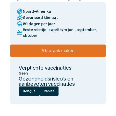
globe
Noord-Amerika
partly_cloudy_day
Gevarieerd klimaat
rainy
80 dagen per jaar
Beste reistijd is april t/m juni, september,
flight_takeoff
oktober
Afspraak maken
Verplichte vaccinaties
Geen
Gezondheidsrisico's en
aanbevolen vaccinaties
Dengue
Rabiës
Wij
laten
jou