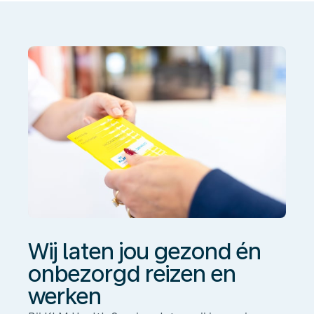
gezond
én
onbezorgd
reizen
en
werken
Wij laten jou gezond én
onbezorgd reizen en
werken