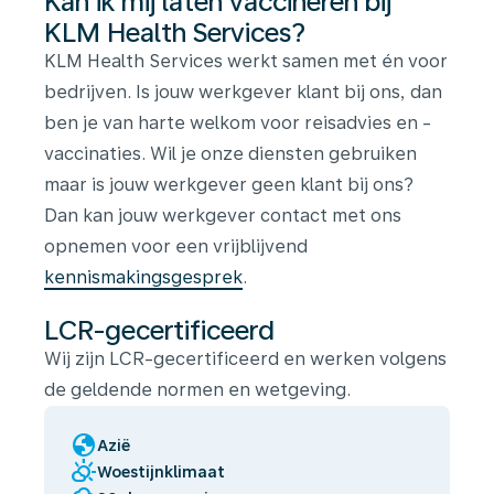
Kan ik mij laten vaccineren bij
KLM Health Services?
KLM Health Services werkt samen met én voor
bedrijven. Is jouw werkgever klant bij ons, dan
ben je van harte welkom voor reisadvies en -
vaccinaties. Wil je onze diensten gebruiken
maar is jouw werkgever geen klant bij ons?
Dan kan jouw werkgever contact met ons
opnemen voor een vrijblijvend
kennismakingsgesprek
.
LCR-gecertificeerd
Wij zijn LCR-gecertificeerd en werken volgens
de geldende normen en wetgeving.
globe
Azië
partly_cloudy_day
Woestijnklimaat