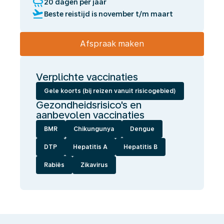
rainy
20 dagen per jaar
flight_takeoff
Beste reistijd is november t/m maart
Afspraak maken
Verplichte vaccinaties
Gele koorts (bij reizen vanuit risicogebied)
Gezondheidsrisico's en
aanbevolen vaccinaties
BMR
Chikungunya
Dengue
DTP
Hepatitis A
Hepatitis B
Rabiës
Zikavirus
Wij
laten
jou
gezond