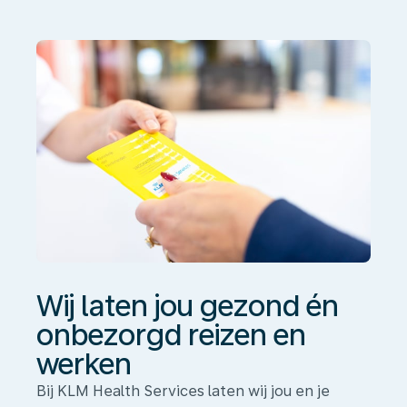
én
onbezorgd
reizen
en
werken
Wij laten jou gezond én
onbezorgd reizen en
werken
Bij KLM Health Services laten wij jou en je