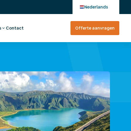
Nederlands
s
Contact
Offerte aanvragen
verhaal
en bij
tevreden?
rte aanvragen