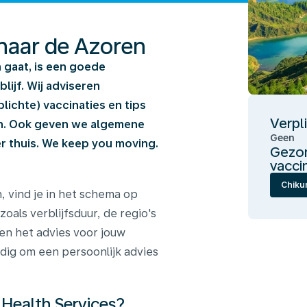
 naar de Azoren
n gaat, is een goede
ijf. Wij adviseren
ichte) vaccinaties en tips
Verpl
en. Ook geven we algemene
Geen
 thuis. We keep you moving.
Gezon
vacci
Chiku
, vind je in het schema op
zoals verblijfsduur, de regio's
nen het advies voor jouw
ndig om een persoonlijk advies
 Health Services?