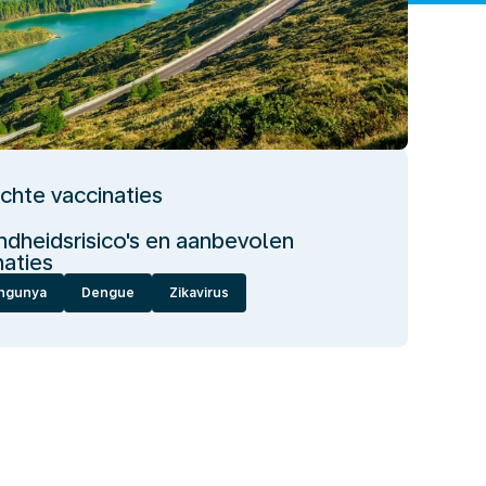
ichte vaccinaties
dheidsrisico's en aanbevolen
naties
ngunya
Dengue
Zikavirus