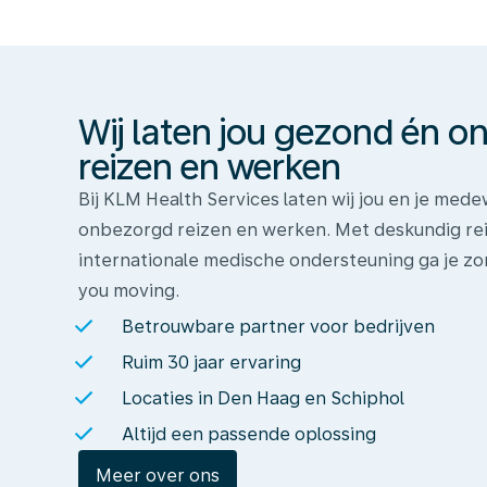
laten
jou
gezond
én
Wij laten jou gezond én 
onbezorgd
reizen
reizen en werken
en
Bij KLM Health Services laten wij jou en je me
werken
onbezorgd reizen en werken. Met deskundig rei
internationale medische ondersteuning ga je zo
you moving.
Betrouwbare partner voor bedrijven
Ruim 30 jaar ervaring
Locaties in Den Haag en Schiphol
Altijd een passende oplossing
Meer over ons