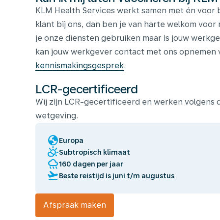
KLM Health Services werkt samen met én voor b
klant bij ons, dan ben je van harte welkom voor 
je onze diensten gebruiken maar is jouw werkge
kan jouw werkgever contact met ons opnemen vo
kennismakingsgesprek
.
LCR-gecertificeerd
Wij zijn LCR-gecertificeerd en werken volgens
wetgeving.
globe
Europa
partly_cloudy_day
Subtropisch klimaat
rainy
160 dagen per jaar
flight_takeoff
Beste reistijd is juni t/m augustus
Afspraak maken
Wij