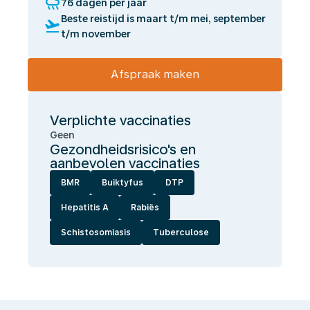
rainy
76 dagen per jaar
Beste reistijd is maart t/m mei, september
flight_takeoff
t/m november
Afspraak maken
Verplichte vaccinaties
Geen
Gezondheidsrisico's en
aanbevolen vaccinaties
BMR
Buiktyfus
DTP
Hepatitis A
Rabiës
Schistosomiasis
Tuberculose
Wij
laten
jou