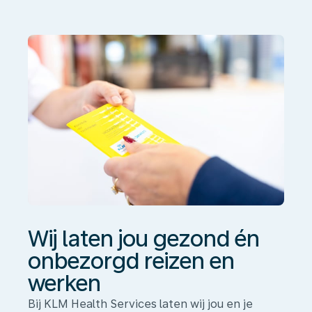
gezond
én
onbezorgd
reizen
en
werken
Wij laten jou gezond én
onbezorgd reizen en
werken
Bij KLM Health Services laten wij jou en je