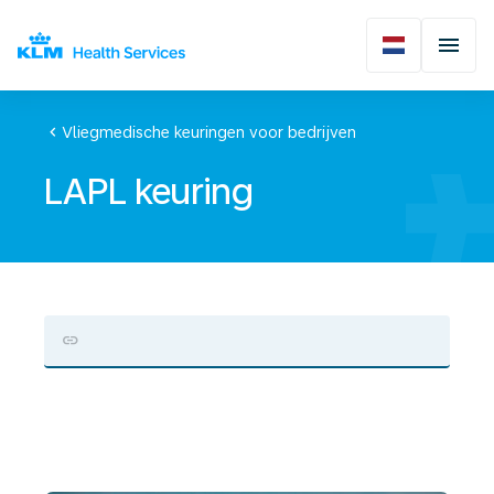
chevron_left
Vliegmedische keuringen voor bedrijven
LAPL keuring
LAPL
keuring